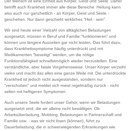
Der Mensch ist eine Einheit aus Körper, Geist und Seele. Daher
betrifft auch Krankheit immer alle diese Bereiche. Heilung kann
also auch nur ganzheitlich - an Körper, Geist und Seele -
geschehen. Nur dann geschieht wirkliches "Heil - sein".
Wir sind heute einer Vielzahl von alltäglichen Belastungen
ausgesetzt, müssen in Beruf und Familie "funktionieren" und
können uns längere Auszeiten gar nicht leisten. Das führt dazu,
dass Krankheitssymptome häufig unterdrückt und mit
Medikamenten "beseitigt" werden, um die nötige
Funktionsfähigkeit schnellstmöglich wieder herzustellen. Eine
verständliche, aber fatale Vorgehensweise. Unser Körper verzeiht
vieles und macht das alles eine ganze Weile mit. Die unterdrückte
Krankheit ist jedoch nicht ausgestanden, sondern nur
"verschoben" und meldet sich meist regelmäßig zurück - nicht
selten mit heftigeren Symptomen.
Auch unsere Seele fordert unser Gehör, wenn wir Belastungen
ausgesetzt sind, die wir alleine nicht bewältigen. Ob
Arbeitsüberlastung, Mobbing, Belastungen in Partnerschaft und
Familie usw. - was wir nicht lösen (können), führt zu
Dauerbelastung, die in schwerwiegenden Erkrankungen wie